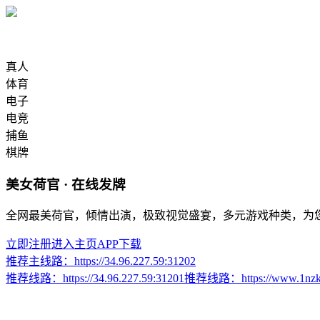
真人
体育
电子
电竞
捕鱼
棋牌
美女荷官 · 在线发牌
全网最美荷官，倾情出演，极致视觉盛宴，多元游戏种类，为
立即注册
进入主页
APP下载
推荐主线路：
https://34.96.227.59:31202
推荐线路：
https://34.96.227.59:31201
推荐线路：
https://www.1nz