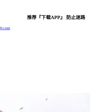
推荐『下载APP』 防止迷路
00.com