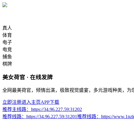
真人
体育
电子
电竞
捕鱼
棋牌
美女荷官 · 在线发牌
全网最美荷官，倾情出演，极致视觉盛宴，多元游戏种类，为
立即注册
进入主页
APP下载
推荐主线路：
https://34.96.227.59:31202
推荐线路：
https://34.96.227.59:31201
推荐线路：
https://www.1nz