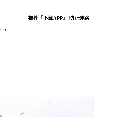
推荐『下载APP』 防止迷路
00.com