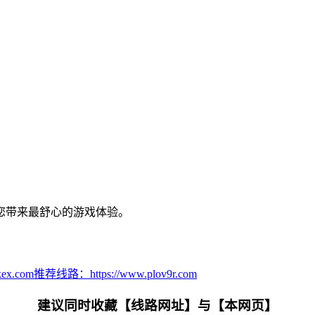
您带来最舒心的游戏体验。
kex.com
推荐线路：
https://www.plov9r.com
建议同时收藏【线路网址】与【本网页】