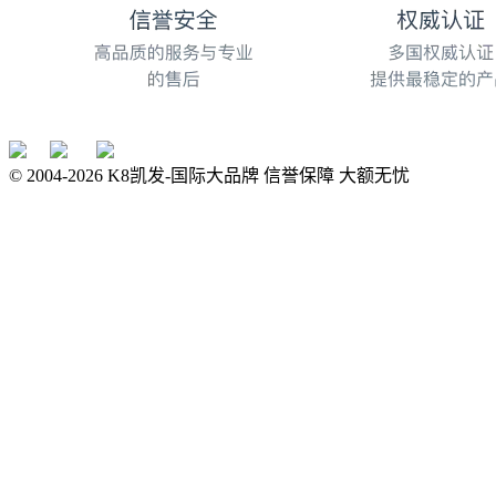
© 2004-
2026
K8凯发-国际大品牌 信誉保障 大额无忧