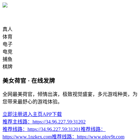
真人
体育
电子
电竞
捕鱼
棋牌
美女荷官 · 在线发牌
全网最美荷官，倾情出演，极致视觉盛宴，多元游戏种类，为
您带来最舒心的游戏体验。
立即注册
进入主页
APP下载
推荐主线路：
https://34.96.227.59:31202
推荐线路：
https://34.96.227.59:31201
推荐线路：
https://www.1nzkex.com
推荐线路：
https://www.plov9r.com