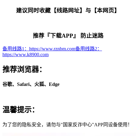
建议同时收藏【线路网址】与【本网页】
推荐『下载APP』 防止迷路
备用线路
1
：
https://www.rznbm.com
备用线路
2
：
https://www.k8900.com
推荐浏览器：
谷歌、Safari、火狐、Edge
温馨提示：
为了您的隐私安全，请勿与"国家反诈中心"APP同设备使用！