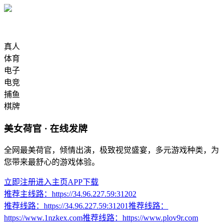
真人
体育
电子
电竞
捕鱼
棋牌
美女荷官 · 在线发牌
全网最美荷官，倾情出演，极致视觉盛宴，多元游戏种类，为
您带来最舒心的游戏体验。
立即注册
进入主页
APP下载
推荐主线路：
https://34.96.227.59:31202
推荐线路：
https://34.96.227.59:31201
推荐线路：
https://www.1nzkex.com
推荐线路：
https://www.plov9r.com